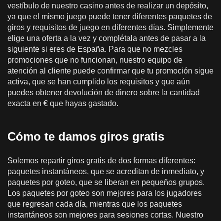
vestíbulo de nuestro casino antes de realizar un depósito,
ya que el mismo juego puede tener diferentes paquetes de
giros y requisitos de juego en diferentes días. Simplemente
elige una oferta a la vez y complétala antes de pasar a la
siguiente si eres de España. Para que no mezcles
promociones que no funcionan, nuestro equipo de
atención al cliente puede confirmar que tu promoción sigue
activa, que se han cumplido los requisitos y que aún
puedes obtener devolución de dinero sobre la cantidad
exacta en € que hayas gastado.
Cómo te damos giros gratis
Solemos repartir giros gratis de dos formas diferentes:
paquetes instantáneos, que se acreditan de inmediato, y
paquetes por goteo, que se liberan en pequeños grupos.
Los paquetes por goteo son mejores para los jugadores
que regresan cada día, mientras que los paquetes
instantáneos son mejores para sesiones cortas. Nuestro