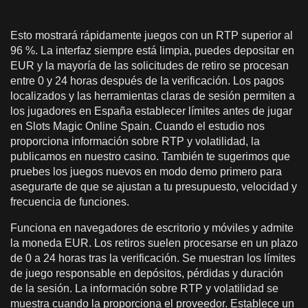
Qué obtienes como VIP
Cómo mantener tu estado VIP
Esto mostrará rápidamente juegos con un RTP superior al
Pagos seguros y protección del jugador en Slots
96 %. La interfaz siempre está limpia, puedes depositar en
Magic
EUR y la mayoría de las solicitudes de retiro se procesan
entre 0 y 24 horas después de la verificación. Los pagos
Cómo mantenemos tus pagos seguros
localizados y las herramientas claras de sesión permiten a
los jugadores en España establecer límites antes de jugar
en Slots Magic Online Spain. Cuando el estudio nos
proporciona información sobre RTP y volatilidad, la
publicamos en nuestro casino. También te sugerimos que
pruebes los juegos nuevos en modo demo primero para
asegurarte de que se ajustan a tu presupuesto, velocidad y
frecuencia de funciones.
Funciona en navegadores de escritorio y móviles y admite
la moneda EUR. Los retiros suelen procesarse en un plazo
de 0 a 24 horas tras la verificación. Se muestran los límites
de juego responsable en depósitos, pérdidas y duración
de la sesión. La información sobre RTP y volatilidad se
muestra cuando la proporciona el proveedor. Establece un