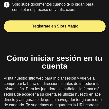
Solo sube documentos cuando te lo pidan para
completar el proceso de verificación.
Regístrate en Slots Magic
Cómo iniciar sesión en tu
cuenta
Visita nuestro sitio web para iniciar sesión y vuelve a
comprobar la barra de direcciones antes de introducir tu
información. Para los jugadores españoles, la forma más
segura de acceder a su cuenta es utilizar nuestro enlace
directo y asegurarse de que tu navegador tenga un icono
de candado. Te sugerimos que guardes la URL correcta