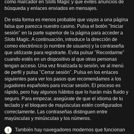
como marcador en Slots Magic y que evites anuncios de
búsqueda y enlaces enviados en mensajes.
De esta forma es menos probable que vayas a una página
falsa que parezca nuestro casino. Pulsa el botón "Iniciar
sesión" en la parte superior de la página para acceder a
Slots Magic. A continuación, introduce la dirección de
correo electrónico (o nombre de usuario) y la contraseña
que utilizaste para registrarte. Evita pulsar "Recordarme"
cuando estés en un dispositivo al que otras personas
tengan acceso. Una vez finalizada tu sesión, ve al menú
de perfil y pulsa "Cerrar sesión". Pulsa en los enlaces
siguientes para ver los pasos que recomendamos a los
jugadores españoles para iniciar sesión. El proceso es
rápido, pero hay algunos hábitos que lo harán más fluido y
seguro. Para empezar, asegúrate de que el idioma de tu
teclado y el bloqueo de mayúsculas estén configurados
correctamente. Las contraseñas distinguen entre
mayúsculas y minúsculas y los números.
También hay navegadores modernos que funcionan