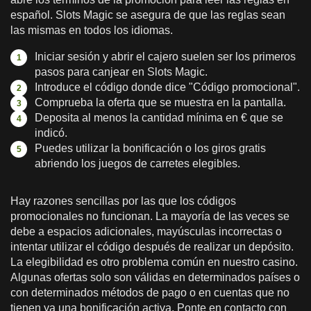
español. Slots Magic se asegura de que las reglas sean
las mismas en todos los idiomas.
Iniciar sesión y abrir el cajero suelen ser los primeros
pasos para canjear en Slots Magic.
Introduce el código donde dice "Código promocional".
Comprueba la oferta que se muestra en la pantalla.
Deposita al menos la cantidad mínima en € que se
indicó.
Puedes utilizar la bonificación o los giros gratis
abriendo los juegos de carretes elegibles.
Hay razones sencillas por las que los códigos
promocionales no funcionan. La mayoría de las veces se
debe a espacios adicionales, mayúsculas incorrectas o
intentar utilizar el código después de realizar un depósito.
La elegibilidad es otro problema común en nuestro casino.
Algunas ofertas solo son válidas en determinados países o
con determinados métodos de pago o en cuentas que no
tienen ya una bonificación activa. Ponte en contacto con