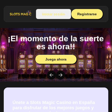
Iniciar sesión
Registrarse
¡El momento de la suerte
es ahora!!
Juega ahora
Únete a Slots Magic Casino en España
para disfrutar de los mejores juegos y